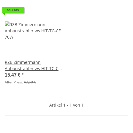
SALE 68%
RZB Zimmermann
Anbaustrahler ws HIT-TC-CE
70W
15,47 €
*
Alter Preis:
47,60 €
Artikel 1 - 1 von 1