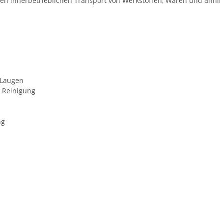
n innerbetrieblichen Transport von Werkstoffen, Waren und ähnl
 Laugen
e Reinigung
ng