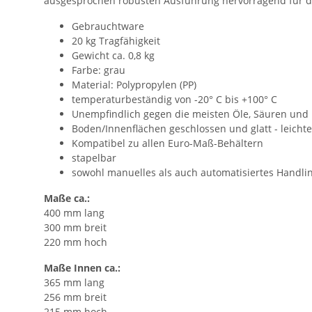
ausgesprochen robusten Ausführung hervorragend für de
Gebrauchtware
20 kg Tragfähigkeit
Gewicht ca. 0,8 kg
Farbe: grau
Material: Polypropylen (PP)
temperaturbeständig von -20° C bis +100° C
Unempfindlich gegen die meisten Öle, Säuren und
Boden/Innenflächen geschlossen und glatt - leicht
Kompatibel zu allen Euro-Maß-Behältern
stapelbar
sowohl manuelles als auch automatisiertes Handli
Maße ca.:
400 mm lang
300 mm breit
220 mm hoch
Maße Innen ca.:
365 mm lang
256 mm breit
215 mm hoch