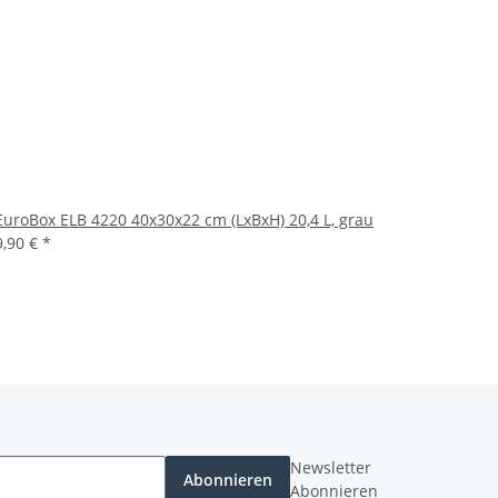
EuroBox ELB 4220 40x30x22 cm (LxBxH) 20,4 L, grau
9,90 €
*
Newsletter
Abonnieren
Abonnieren