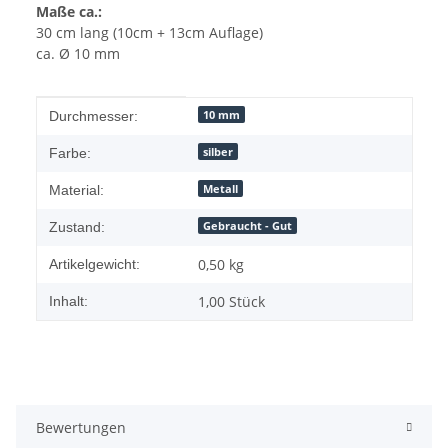
Maße ca.:
30 cm lang (10cm + 13cm Auflage)
ca. Ø 10 mm
Produkteigenschaft
Wert
10 mm
Durchmesser:
silber
Farbe:
Metall
Material:
Gebraucht - Gut
Zustand:
0,50
kg
Artikelgewicht:
1,00 Stück
Inhalt:
Bewertungen