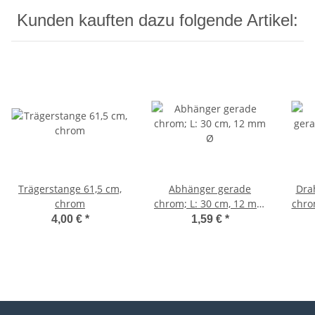
Kunden kauften dazu folgende Artikel:
Trägerstange 61,5 cm,
Abhänger gerade
Dra
chrom
chrom; L: 30 cm, 12 mm
chro
Ø
4,00 €
*
1,59 €
*